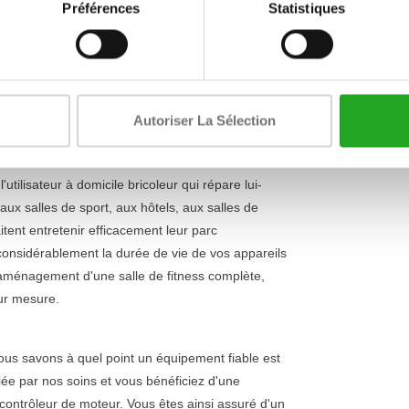
maximal (%)
Préférences
Statistiques
es performances de votre équipement de fitness.
onctionne facilement sur une alimentation standard
Surface de c
 professionnels, il est conçu pour une
utilisation
Réductible
ue pièce reconditionnée est soigneusement
solution fiable qui durera des années. Découvrez
Puissance du
Autoriser La Sélection
chez un modèle spécifique.
métrique)
utilisateur à domicile bricoleur qui répare lui-
x salles de sport, aux hôtels, aux salles de
itent entretenir efficacement leur parc
considérablement la durée de vie de vos appareils
l'aménagement d'une salle de fitness complète,
r mesure.
nous savons à quel point un équipement fiable est
ée par nos soins et vous bénéficiez d'une
contrôleur de moteur. Vous êtes ainsi assuré d'un