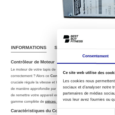
INFORMATIONS
SPÉCIFICATIONS
CONDI
Consentement
Contrôleur de Moteur
Le moteur de votre tapis de course ou autre appareil de fitness e
Ce site web utilise des cook
correctement ? Alors ce
Contrôleur de Moteur
reconditionné es
Les cookies nous permettent d
cruciale régule la vitesse et les performances du moteur. Cet ex
sociaux et d'analyser notre t
de manière approfondie par nos techniciens pour sa qualité et sa f
partenaires de médias sociaux
de remettre votre appareil en parfait état, sans les coûts d'un 
vous leur avez fournies ou qu'
gamme complète de
pièces de rechange
.
Caractéristiques du Contrôleur de Moteur
Sélection