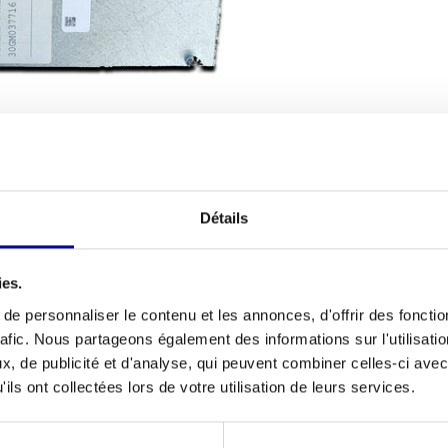
TIONS D'EXPÉDITION
Détails
Condition ph
st-il défectueux ou ne répond-il plus
ies.
Nombre de p
t la solution que vous recherchez. Cette pièce
e personnaliser le contenu et les annonces, d'offrir des fonctio
emplaire a été entièrement reconditionné et testé
Fonction de 
rafic. Nous partageons également des informations sur l'utilisati
iabilité. Il offre un moyen intelligent et durable
cardiaque
, de publicité et d'analyse, qui peuvent combiner celles-ci avec
nouvel appareil. Découvrez également notre
ils ont collectées lors de votre utilisation de leurs services.
Rapidité
Angle d'incli