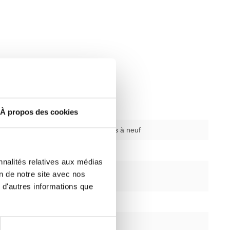
À propos des cookies
ysique
d'occasion remis à neuf
rogrammes
sans objet
nnalités relatives aux médias
fréquence
oui
on de notre site avec nos
 d'autres informations que
sans objet
naison
sans objet