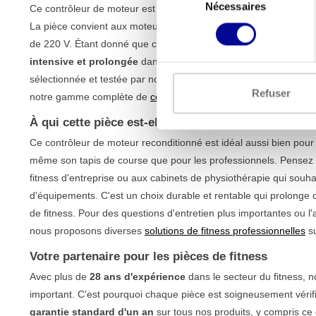
Nécessaires
du
Ce contrôleur de moteur est conçu pour restaurer entièrement l
consentement
La pièce convient aux moteurs puissants jusqu'à 3 ou 4 CV et f
de 220 V. Étant donné que ce contrôleur provient d'équipements
intensive et prolongée
dans un environnement exigeant. Chaq
sélectionnée et testée par nos soins, afin de vous garantir une 
Refuser
notre gamme complète de
contrôleurs de moteur
si vous recher
À qui cette pièce est-elle destinée ?
Ce contrôleur de moteur reconditionné est idéal aussi bien pour l'
même son tapis de course que pour les professionnels. Pensez au
fitness d'entreprise ou aux cabinets de physiothérapie qui souha
d'équipements. C'est un choix durable et rentable qui prolonge 
de fitness. Pour des questions d'entretien plus importantes ou 
nous proposons diverses
solutions de fitness professionnelles
su
Votre partenaire pour les pièces de fitness
Avec plus de
28 ans d'expérience
dans le secteur du fitness, 
important. C'est pourquoi chaque pièce est soigneusement vérifi
garantie standard d'un an
sur tous nos produits, y compris ce 