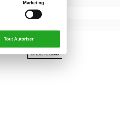
Marketing
ourse
sans objet
non
 moteur (hp
3pk ou 4pk
Tout Autoriser
all specifications